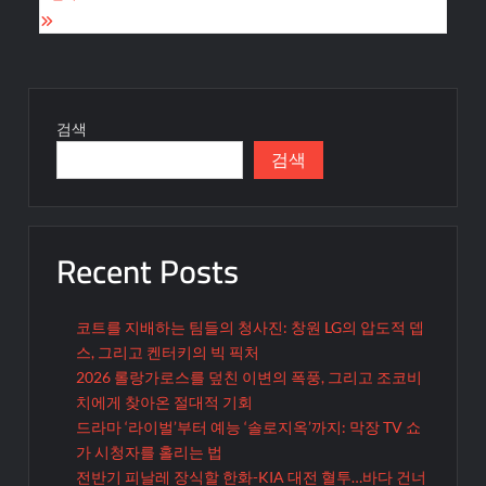
색
검색
검색
Recent Posts
코트를 지배하는 팀들의 청사진: 창원 LG의 압도적 뎁
스, 그리고 켄터키의 빅 픽처
2026 롤랑가로스를 덮친 이변의 폭풍, 그리고 조코비
치에게 찾아온 절대적 기회
드라마 ‘라이벌’부터 예능 ‘솔로지옥’까지: 막장 TV 쇼
가 시청자를 홀리는 법
전반기 피날레 장식할 한화-KIA 대전 혈투…바다 건너