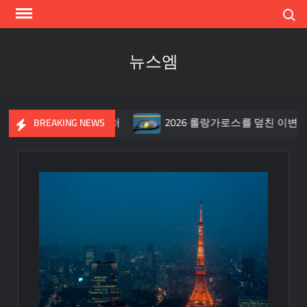
Skip
Search
to
content
뉴스엠
 그리고 켄터키의 빅 픽처
2026 롤랑가로스를 덮친 이변의 
BREAKING NEWS