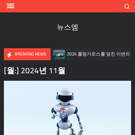
Skip
Search
to
content
뉴스엠
고 켄터키의 빅 픽처
2026 롤랑가로스를 덮친 이변의 폭풍,
BREAKING NEWS
[월:]
2024년 11월