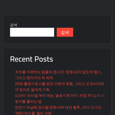
검색
검색
Recent Posts
코트를 지배하는 팀들의 청사진: 창원 LG의 압도적 뎁스,
그리고 켄터키의 빅 픽처
2026 롤랑가로스를 덮친 이변의 폭풍, 그리고 조코비치에
게 찾아온 절대적 기회
드라마 ‘라이벌’부터 예능 ‘솔로지옥’까지: 막장 TV 쇼가 시
청자를 홀리는 법
전반기 피날레 장식할 한화-KIA 대전 혈투…바다 건너선
‘KBO 역수출’ 켈리 귀환