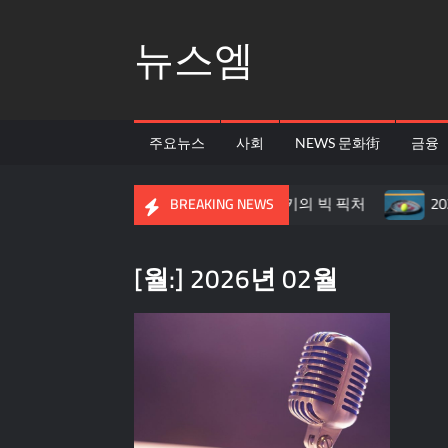
Skip
뉴스엠
to
content
주요뉴스
사회
NEWS 문화街
금융
: 창원 LG의 압도적 뎁스, 그리고 켄터키의 빅 픽처
2026
BREAKING NEWS
[월:]
2026년 02월