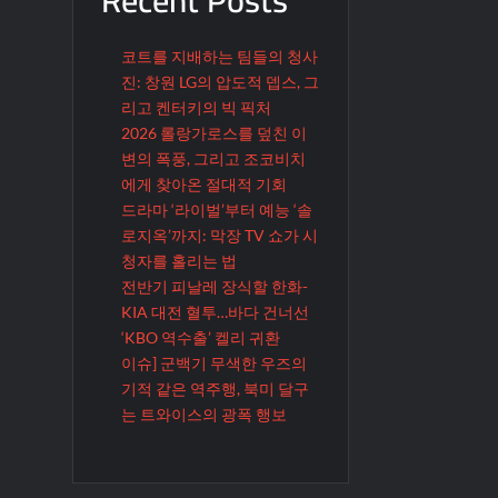
코트를 지배하는 팀들의 청사
진: 창원 LG의 압도적 뎁스, 그
리고 켄터키의 빅 픽처
2026 롤랑가로스를 덮친 이
변의 폭풍, 그리고 조코비치
에게 찾아온 절대적 기회
드라마 ‘라이벌’부터 예능 ‘솔
로지옥’까지: 막장 TV 쇼가 시
청자를 홀리는 법
전반기 피날레 장식할 한화-
KIA 대전 혈투…바다 건너선
‘KBO 역수출’ 켈리 귀환
이슈] 군백기 무색한 우즈의
기적 같은 역주행, 북미 달구
는 트와이스의 광폭 행보