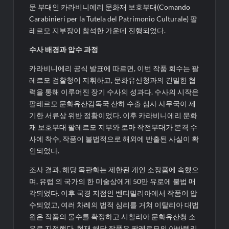
문 부대인 카라비니에리 문화재 보호부대(Comando
Carabinieri per la Tutela del Patrimonio Culturale) 팔
레르모 지부장이 참석한 가운데 진행되었다.
수사 배경과 압수 과정
카라비니에리 공식 발표에 따르면, 이번 작품 회수는 팔
레르모 검찰청이 지휘하고, 문화유산청과의 긴밀한 협
력을 통해 이루어진 장기 수사의 성과다. 수사의 시작은
팔레르모 문화유산감독국 산하 수출 심사 사무국이 제
기한 서류상 위반 정황이었다. 이후 카라비니에리 문화
재 보호부대 팔레르모 지부와 로마 작전부대가 본격 수
사에 착수, 작품이 불법적으로 해외에 반출된 사실이 확
인되었다.
조사 결과, 해당 목판화는 제한된 개인 소장품에 속했으
며, 유럽 외 국가의 한 미술상에게 50만 유로에 불법 매
각되었다. 이후 국경 지점인 벤티밀리아에서 작품이 압
수되었고, 여러 차례의 법적 심리를 거쳐 이탈리아 대법
원은 작품의 몰수를 확정하고 시칠리아 문화유산청 소
유로 지정했다. 현재 해당 작품은 팔레르모의 아바텔리