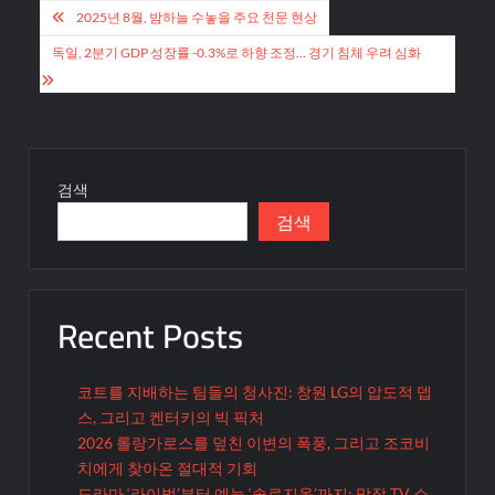
글
2025년 8월, 밤하늘 수놓을 주요 천문 현상
탐
독일, 2분기 GDP 성장률 -0.3%로 하향 조정… 경기 침체 우려 심화
색
검색
검색
Recent Posts
코트를 지배하는 팀들의 청사진: 창원 LG의 압도적 뎁
스, 그리고 켄터키의 빅 픽처
2026 롤랑가로스를 덮친 이변의 폭풍, 그리고 조코비
치에게 찾아온 절대적 기회
드라마 ‘라이벌’부터 예능 ‘솔로지옥’까지: 막장 TV 쇼