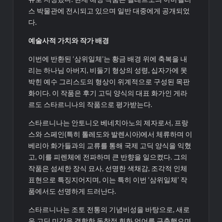
스 박물관에 전시되고 있으며 일반 대중에게 공개되었
다.
예술사적 가치와 작가 배경
이번에 반환된 ‘삼위일체’는 황금 배경 위에 축복을 내
리는 하나님 아버지, 비둘기 형상의 성령, 십자가에 못
박힌 예수 그리스도의 형상이 위계적으로 구성된 목판
화이다. 이 작품은 후기 고딕 양식의 대표 화가인 게라
르도 스타르니나의 작품으로 평가받는다.
스타르니나는 안토니오 베네치아노의 제자로서, 프랑
스와 스페인(특히 톨레도와 발렌시아)에서 체류하며 이
베리아 화가들과의 교류를 통해 국제 고딕 양식을 익혔
고, 이를 피렌체에 전파하며 큰 반향을 일으켰다. 그의
작품은 섬세한 장식 묘사, 선명한 색채감, 조각적 인체
표현으로 특징지어지며, 이는 특히 이번 ‘삼위일체’ 작
품에서도 선명하게 드러난다.
스타르니나는 조토 전통의 기념비성을 바탕으로, 새로
운 고딕 미감을 결합한 독창적 회화 언어를 구축했으며,