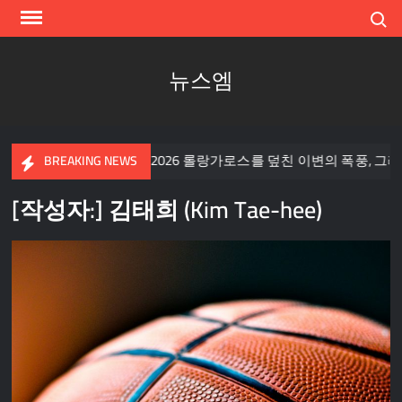
Skip
Search
to
content
뉴스엠
빅 픽처
2026 롤랑가로스를 덮친 이변의 폭풍, 그리고 조코
BREAKING NEWS
[작성자:]
김태희 (Kim Tae-hee)