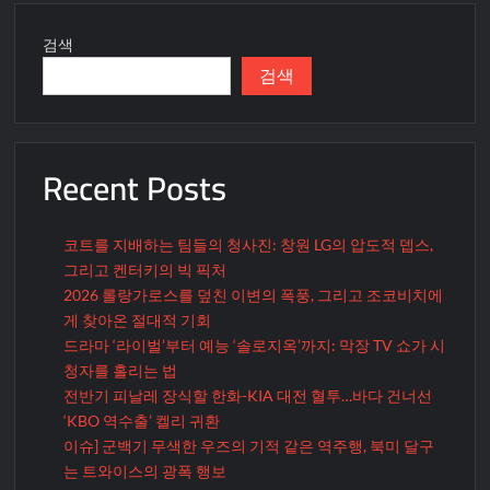
검색
검색
Recent Posts
코트를 지배하는 팀들의 청사진: 창원 LG의 압도적 뎁스,
그리고 켄터키의 빅 픽처
2026 롤랑가로스를 덮친 이변의 폭풍, 그리고 조코비치에
게 찾아온 절대적 기회
드라마 ‘라이벌’부터 예능 ‘솔로지옥’까지: 막장 TV 쇼가 시
청자를 홀리는 법
전반기 피날레 장식할 한화-KIA 대전 혈투…바다 건너선
‘KBO 역수출’ 켈리 귀환
이슈] 군백기 무색한 우즈의 기적 같은 역주행, 북미 달구
는 트와이스의 광폭 행보