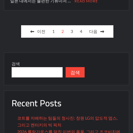
일본 내에서는 불편한 기류마저 …
READ MORE
글
이전
1
2
3
4
다음
페
이
지
매
검색
검색
김
Recent Posts
코트를 지배하는 팀들의 청사진: 창원 LG의 압도적 뎁스,
그리고 켄터키의 빅 픽처
2026 롤랑가로스를 덮친 이변의 폭풍, 그리고 조코비치에